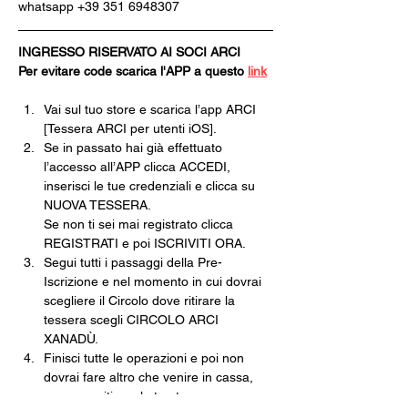
whatsapp +39 351 6948307
INGRESSO RISERVATO AI SOCI ARCI
Per evitare code scarica l'APP a questo 
link
Vai sul tuo store e scarica l’app ARCI 
[Tessera ARCI per utenti iOS].
Se in passato hai già effettuato 
l’accesso all’APP clicca ACCEDI, 
inserisci le tue credenziali e clicca su 
NUOVA TESSERA.
Se non ti sei mai registrato clicca 
REGISTRATI e poi ISCRIVITI ORA.
Segui tutti i passaggi della Pre-
Iscrizione e nel momento in cui dovrai 
scegliere il Circolo dove ritirare la 
tessera scegli CIRCOLO ARCI 
XANADÙ.
Finisci tutte le operazioni e poi non 
dovrai fare altro che venire in cassa, 
pagare e ritirare la tua tessera 