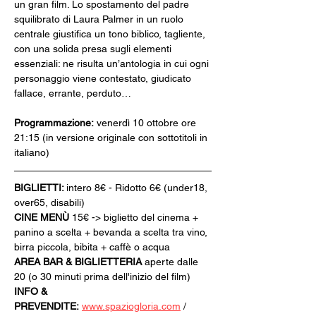
un gran film. Lo spostamento del padre 
squilibrato di Laura Palmer in un ruolo 
centrale giustifica un tono biblico, tagliente, 
con una solida presa sugli elementi 
essenziali: ne risulta un’antologia in cui ogni 
personaggio viene contestato, giudicato 
fallace, errante, perduto…
Programmazione:
 venerdì 10 ottobre ore 
21:15 (in versione originale con sottotitoli in 
italiano)
BIGLIETTI: 
intero 8€ - Ridotto 6€ (under18, 
over65, disabili)
CINE MENÙ 
15€ -> biglietto del cinema + 
panino a scelta + bevanda a scelta tra vino, 
birra piccola, bibita + caffè o acqua
AREA BAR & BIGLIETTERIA
 aperte dalle 
20 (o 30 minuti prima dell'inizio del film)
INFO & 
PREVENDITE:
www.spaziogloria.com
 / 