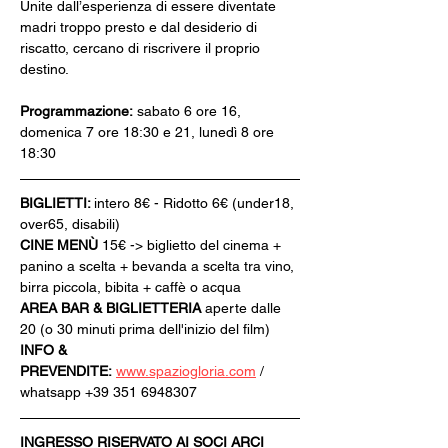
Unite dall’esperienza di essere diventate 
madri troppo presto e dal desiderio di 
riscatto, cercano di riscrivere il proprio 
destino.
Programmazione:
 sabato 6 ore 16, 
domenica 7 ore 18:30 e 21, lunedì 8 ore 
18:30
BIGLIETTI: 
intero 8€ - Ridotto 6€ (under18, 
over65, disabili)
CINE MENÙ 
15€ -> biglietto del cinema + 
panino a scelta + bevanda a scelta tra vino, 
birra piccola, bibita + caffè o acqua
AREA BAR & BIGLIETTERIA
 aperte dalle 
20 (o 30 minuti prima dell'inizio del film)
INFO & 
PREVENDITE:
www.spaziogloria.com
 / 
whatsapp +39 351 6948307
INGRESSO RISERVATO AI SOCI ARCI