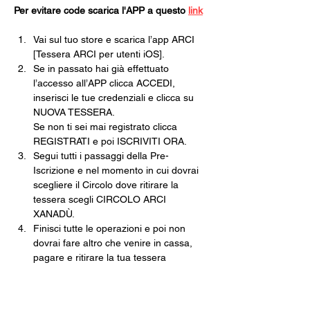
Per evitare code scarica l'APP a questo 
link
Vai sul tuo store e scarica l’app ARCI 
[Tessera ARCI per utenti iOS].
Se in passato hai già effettuato 
l’accesso all’APP clicca ACCEDI, 
inserisci le tue credenziali e clicca su 
NUOVA TESSERA.
Se non ti sei mai registrato clicca 
REGISTRATI e poi ISCRIVITI ORA.
Segui tutti i passaggi della Pre-
Iscrizione e nel momento in cui dovrai 
scegliere il Circolo dove ritirare la 
tessera scegli CIRCOLO ARCI 
XANADÙ.
Finisci tutte le operazioni e poi non 
dovrai fare altro che venire in cassa, 
pagare e ritirare la tua tessera 
cartacea.
Una volta che avrai la tua tessera in 
mano, tramite l’app inquadra il 