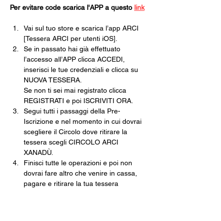
Per evitare code scarica l'APP a questo 
link
Vai sul tuo store e scarica l’app ARCI 
[Tessera ARCI per utenti iOS].
Se in passato hai già effettuato 
l’accesso all’APP clicca ACCEDI, 
inserisci le tue credenziali e clicca su 
NUOVA TESSERA.
Se non ti sei mai registrato clicca 
REGISTRATI e poi ISCRIVITI ORA.
Segui tutti i passaggi della Pre-
Iscrizione e nel momento in cui dovrai 
scegliere il Circolo dove ritirare la 
tessera scegli CIRCOLO ARCI 
XANADÙ.
Finisci tutte le operazioni e poi non 
dovrai fare altro che venire in cassa, 
pagare e ritirare la tua tessera 
cartacea.
Una volta che avrai la tua tessera in 
mano, tramite l’app inquadra il 