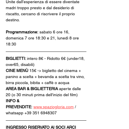
Unite dall’esperienza di essere diventate 
madri troppo presto e dal desiderio di 
riscatto, cercano di riscrivere il proprio 
destino.
Programmazione:
 sabato 6 ore 16, 
domenica 7 ore 18:30 e 21, lunedì 8 ore 
18:30
BIGLIETTI: 
intero 8€ - Ridotto 6€ (under18, 
over65, disabili)
CINE MENÙ 
15€ -> biglietto del cinema + 
panino a scelta + bevanda a scelta tra vino, 
birra piccola, bibita + caffè o acqua
AREA BAR & BIGLIETTERIA
 aperte dalle 
20 (o 30 minuti prima dell'inizio del film)
INFO & 
PREVENDITE:
www.spaziogloria.com
 / 
whatsapp +39 351 6948307
INGRESSO RISERVATO AI SOCI ARCI