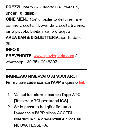
PREZZI:
 intero 8€ - ridotto 6 € (over 65, 
under 18, disabili)
CINE MENÙ 
15€ -> biglietto del cinema + 
panino a scelta + bevanda a scelta tra vino, 
birra piccola, bibita + caffè o acqua
AREA BAR & BIGLIETTERIA
 aperte dalle 
20
INFO & 
PREVENDITE:
www.spaziogloria.com
 / 
whatsapp +39 351 6948307
INGRESSO RISERVATO AI SOCI ARCI
Per evitare code scarica l'APP a questo 
link
Vai sul tuo store e scarica l’app ARCI 
[Tessera ARCI per utenti iOS].
Se in passato hai già effettuato 
l’accesso all’APP clicca ACCEDI, 
inserisci le tue credenziali e clicca su 
NUOVA TESSERA.