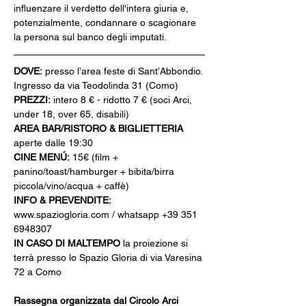
influenzare il verdetto dell'intera giuria e, 
potenzialmente, condannare o scagionare 
la persona sul banco degli imputati.
DOVE:
 presso l’area feste di Sant’Abbondio. 
Ingresso da via Teodolinda 31 (Como)
PREZZI:
 intero 8 € - ridotto 7 € (soci Arci, 
under 18, over 65, disabili)
AREA BAR/RISTORO & BIGLIETTERIA
aperte dalle 19:30
CINE MENÚ:
 15€ (film + 
panino/toast/hamburger + bibita/birra 
piccola/vino/acqua + caffè)
INFO & PREVENDITE:
www.spaziogloria.com / whatsapp +39 351 
6948307
IN CASO DI MALTEMPO
 la proiezione si 
terrà presso lo Spazio Gloria di via Varesina 
72 a Como
Rassegna organizzata dal Circolo Arci 