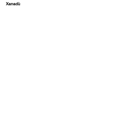
Xanadù
Con il patrocinio del Comune di Como
Iscriviti alla newsletter