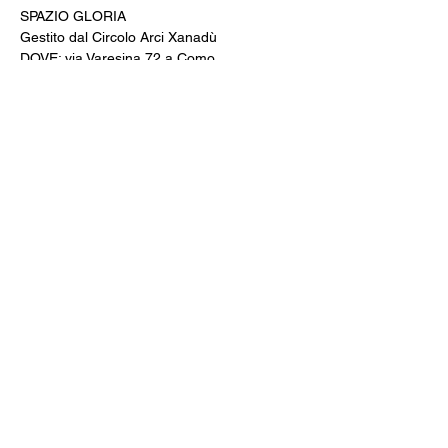
SPAZIO GLORIA
Gestito dal Circolo Arci Xanadù
DOVE: via Varesina 72 a Como
PREZZI: intero 8 € - ridotto 6 € (under 18, 
over 65, disabili)
INFO: whatsapp +39 351 6948307
BIGLIETTERIA & AREA BAR
CINE MENÚ: 15€ (film + 
panino/toast/hamburger + bibita/birra 
piccola/vino/acqua + caffè)
PREVENDITE: www.spaziogloria.com
Arci Xanadù è parte della rete UCCA 
(Unione Circoli Cinematografici Arci)
Ingresso riservato ai soci Arci
Iscriviti alla newsletter