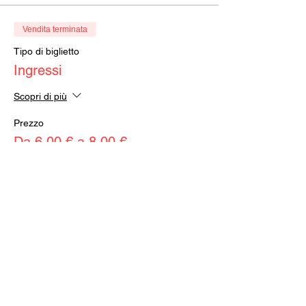
Vendita terminata
Tipo di biglietto
Ingressi
Scopri di più
Prezzo
Da 6,00 € a 8,00 €
Intero
8,00 €
+0,20 € di commissione di servizio sui
biglietti
Ridotto
6,00 €