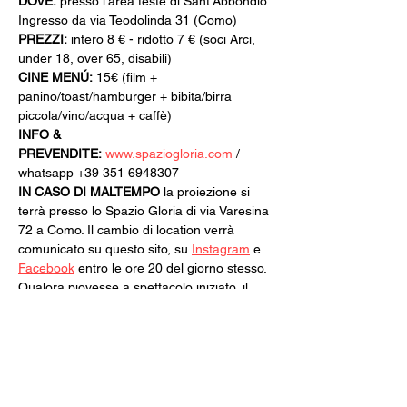
DOVE:
 presso l’area feste di Sant’Abbondio. 
Ingresso da via Teodolinda 31 (Como)
PREZZI:
 intero 8 € - ridotto 7 € (soci Arci, 
under 18, over 65, disabili)
CINE MENÚ:
 15€ (film + 
panino/toast/hamburger + bibita/birra 
piccola/vino/acqua + caffè)
INFO & 
PREVENDITE:
www.spaziogloria.com
 / 
whatsapp +39 351 6948307
IN CASO DI MALTEMPO
 la proiezione si 
terrà presso lo Spazio Gloria di via Varesina 
72 a Como. Il cambio di location verrà 
comunicato su questo sito, su 
Instagram
 e 
Facebook
 entro le ore 20 del giorno stesso.
Qualora piovesse a spettacolo iniziato, il 
biglietto di ingresso acquistato sarà 
valido per qualsiasi altra proiezione di 
35mm Sotto il Cielo.
Il programma della seconda parte verrà 
svelato intorno alla metà di luglio