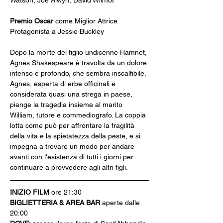
Watson, Joe Alwyn, David Wilmot
Premio Oscar
 come Miglior Attrice 
Protagonista a Jessie Buckley
Dopo la morte del figlio undicenne Hamnet, 
Agnes Shakespeare è travolta da un dolore 
intenso e profondo, che sembra inscalfibile. 
Agnes, esperta di erbe officinali e 
considerata quasi una strega in paese, 
piange la tragedia insieme al marito 
William, tutore e commediografo. La coppia 
lotta come può per affrontare la fragilità 
della vita e la spietatezza della peste, e si 
impegna a trovare un modo per andare 
avanti con l'esistenza di tutti i giorni per 
continuare a provvedere agli altri figli.
INIZIO FILM
 ore 21:30
BIGLIETTERIA & AREA BAR
 aperte dalle 
20:00