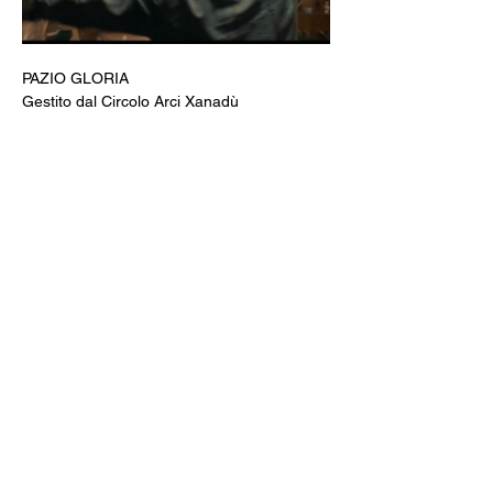
PAZIO GLORIA
Gestito dal Circolo Arci Xanadù
DOVE: via Varesina 72 a Como
PREZZI: intero 8 € - ridotto 6 € (under 18, 
over 65, disabili)
INFO: whatsapp +39 351 6948307
BIGLIETTERIA & AREA BAR
CINE MENÚ: 15€ (film + 
panino/toast/hamburger + bibita/birra 
piccola/vino/acqua + caffè)
PREVENDITE: www.spaziogloria.com
Arci Xanadù è parte della rete UCCA 
(Unione Circoli Cinematografici Arci)
Ingresso riservato ai soci Arci