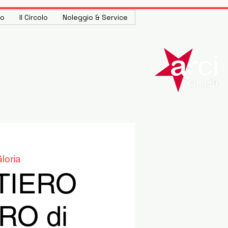
to
Il Circolo
Noleggio & Service
loria
TIERO
RO di