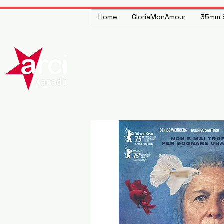
Home
GloriaMonAmour
35mm S