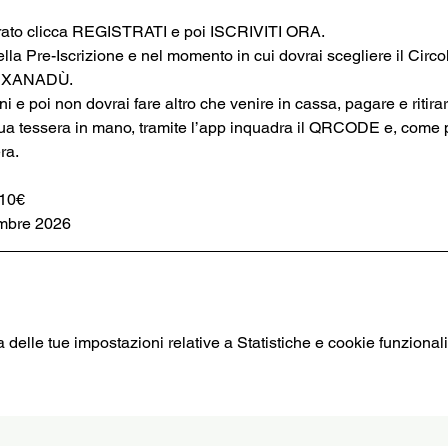
strato clicca REGISTRATI e poi ISCRIVITI ORA.
ella Pre-Iscrizione e nel momento in cui dovrai scegliere il Circol
I XANADÙ.
oni e poi non dovrai fare altro che venire in cassa, pagare e ritira
tua tessera in mano, tramite l’app inquadra il QRCODE e, come 
ra.
 10€
embre 2026
elle tue impostazioni relative a Statistiche e cookie funzionali