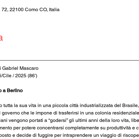
, 72, 22100 Como CO, Italia
a
di Gabriel Mascaro
Cile / 2025 (86')
o a Berlino
 tutta la sua vita in una piccola città industrializzata del Brasil
l governo che le impone di trasferirsi in una colonia residenziale
ani vengono portati a “godersi” gli ultimi anni della loro vita, lib
ento per potere concentrarsi completamente su produttività e cres
osto e decide di fuggire per intraprendere un viaggio di riscopert