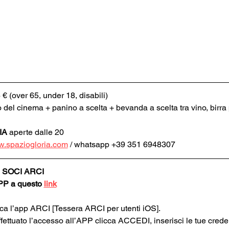
6 € (over 65, under 18, disabili)
o del cinema + panino a scelta + bevanda a scelta tra vino, birra p
IA
 aperte dalle 20
.spaziogloria.com
 / whatsapp +39 351 6948307
 SOCI ARCI
APP a questo 
link
rica l’app ARCI [Tessera ARCI per utenti iOS].
ffettuato l’accesso all’APP clicca ACCEDI, inserisci le tue cred