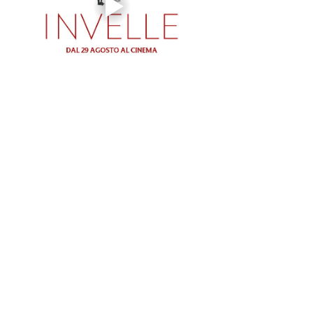
--------------------
SPAZIO GLORIA
Gestito dal Circolo Arci Xanadù
DOVE: via Varesina 72 a Como
PREZZI: intero 8 € - ridotto 6 € (under 18, 
over 65, disabili)
INFO: whatsapp +39 351 6948307
BIGLIETTERIA & AREA BAR aperte dalle 