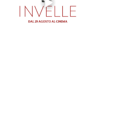
--------------------
SPAZIO GLORIA
Gestito dal Circolo Arci Xanadù
DOVE: via Varesina 72 a Como
PREZZI: intero 8 € - ridotto 6 € (under 18, 
over 65, disabili)
INFO: whatsapp +39 351 6948307
BIGLIETTERIA & AREA BAR aperte dalle 