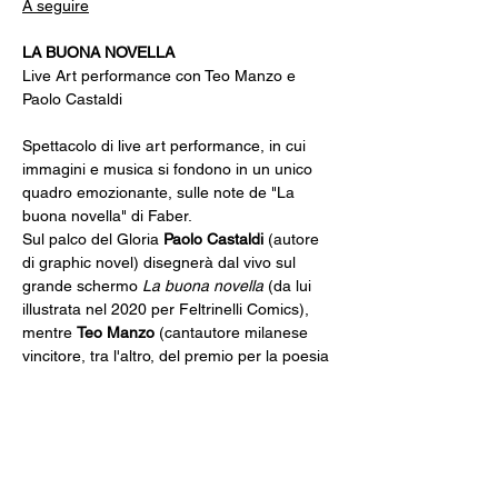
A seguire
LA BUONA NOVELLA
Live Art performance con Teo Manzo e 
Paolo Castaldi
Spettacolo di live art performance, in cui 
immagini e musica si fondono in un unico 
quadro emozionante, sulle note de "La 
buona novella" di Faber.
Sul palco del Gloria 
Paolo Castaldi
 (autore 
di graphic novel) disegnerà dal vivo sul 
grande schermo 
La buona novella
 (da lui 
illustrata nel 2020 per Feltrinelli Comics), 
mentre 
Teo Manzo
 (cantautore milanese 
vincitore, tra l'altro, del premio per la poesia 
intitolato all'artista genovese) la 
interpreterà riarrangiata integralmente.
SPAZIO GLORIA
Gestito dal Circolo Arci Xanadù