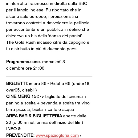
ininterrotte trasmesse in diretta dalla BBC 
per il lancio inglese. Fu riportato che in 
alcune sale europee, i proiezionisti si 
trovarono costretti a riavvolgere la pellicola 
per accontentare un pubblico in delirio che 
chiedeva un bis della ‘danza dei panini’. 
The Gold Rush incassò cifre da capogiro e 
fu distribuito in più di duecento paesi.
Programmazione:
 mercoledì 3 
dicembre ore 21:00
BIGLIETTI: 
intero 8€ - Ridotto 6€ (under18, 
over65, disabili)
CINE MENÙ 
15€ -> biglietto del cinema + 
panino a scelta + bevanda a scelta tra vino, 
birra piccola, bibita + caffè o acqua
AREA BAR & BIGLIETTERIA
 aperte dalle 
20 (o 30 minuti prima dell'inizio del film)
INFO & 
PREVENDITE:
www.spaziogloria.com
 / 