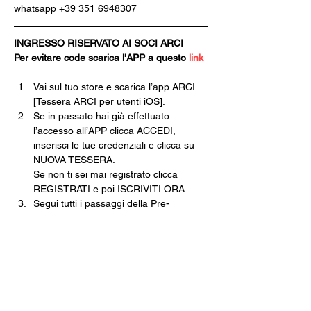
whatsapp +39 351 6948307
INGRESSO RISERVATO AI SOCI ARCI
Per evitare code scarica l'APP a questo 
link
Vai sul tuo store e scarica l’app ARCI 
[Tessera ARCI per utenti iOS].
Se in passato hai già effettuato 
l’accesso all’APP clicca ACCEDI, 
inserisci le tue credenziali e clicca su 
NUOVA TESSERA.
Se non ti sei mai registrato clicca 
REGISTRATI e poi ISCRIVITI ORA.
Segui tutti i passaggi della Pre-
Iscrizione e nel momento in cui dovrai 
scegliere il Circolo dove ritirare la 
tessera scegli CIRCOLO ARCI 
XANADÙ.
Finisci tutte le operazioni e poi non 
dovrai fare altro che venire in cassa, 
pagare e ritirare la tua tessera 