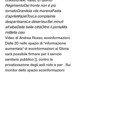
(tradizionale, Italia).
El Quinto 
Regimiento
Dal fronte non è più 
tornato
Grandola vila morena
Festa 
d’aprile
MazelTov
La complainte 
despartisans
Le déserteur
Sei minuti 
all’alba
Dalle belle città
Oltre il ponte
Ma 
mi
Bella ciao
Video di Andrea Rosso, ecoinformazioni.
Dalle 20 nello spazio di “informazione 
aumentata” di ecoinformazioni al Gloria 
sarà possibile firmare per il servzio 
sanitario pubblico [
], contro la 
privatizzazione degli asili nido e per 
. Sui 
monitor dello spazio ecoinformazioni 
saranno diffusi filmati della manifestazione 
del 25 aprile 2024 a Milano e interventi 
video dagli archivi di ecoinformazioni.
La 
Lombardia si cura
Piantamola
https://ecoinformazioni.com/2024/04/11/26-
aprile-daltro-canto-resistenza-musicale-al-
gloria/