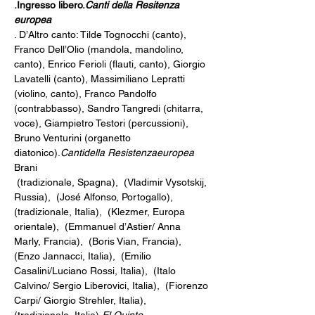
.
Ingresso libero.
Canti della Resitenza 
europea
. D’Altro canto: Tilde Tognocchi (canto), 
Franco Dell’Olio (mandola, mandolino, 
canto), Enrico Ferioli (flauti, canto), Giorgio 
Lavatelli (canto), Massimiliano Lepratti 
(violino, canto), Franco Pandolfo 
(contrabbasso), Sandro Tangredi (chitarra, 
voce), Giampietro Testori (percussioni), 
Bruno Venturini (organetto 
diatonico).
Canti
della Resistenza
europea
Brani
 (tradizionale, Spagna), 
 (Vladimir Vysotskij, 
Russia), 
 (José Alfonso, Portogallo), 
(tradizionale, Italia), 
 (Klezmer, Europa 
orientale), 
 (Emmanuel d’Astier/ Anna 
Marly, Francia), 
 (Boris Vian, Francia), 
(Enzo Jannacci, Italia), 
 (Emilio 
Casalini/Luciano Rossi, Italia), 
 (Italo 
Calvino/ Sergio Liberovici, Italia), 
 (Fiorenzo 
Carpi/ Giorgio Strehler, Italia), 