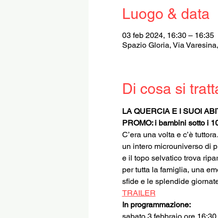
Luogo & data
03 feb 2024, 16:30 – 16:35
Spazio Gloria, Via Varesina
Di cosa si tratt
LA QUERCIA E I SUOI ABI
PROMO: i bambini sotto i 1
C’era una volta e c’è tuttor
un intero microuniverso di pic
e il topo selvatico trova rip
per tutta la famiglia, una em
sfide e le splendide giornat
TRAILER
In programmazione:
sabato 3 febbraio ore 16:30