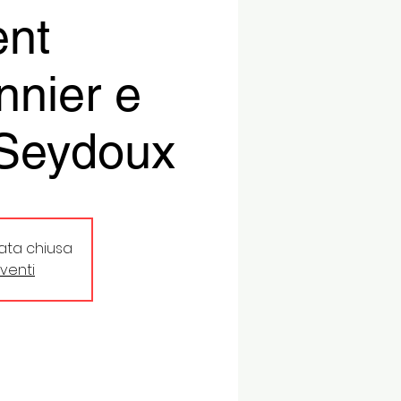
ent
nnier e
 Seydoux
tata chiusa
eventi