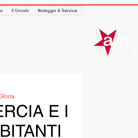
to
Il Circolo
Noleggio & Service
Gloria
RCIA E I
BITANTI