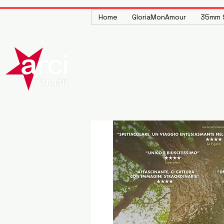
Home
GloriaMonAmour
35mm S