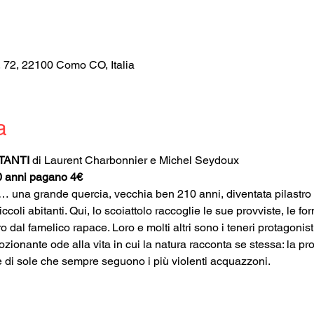
, 72, 22100 Como CO, Italia
a
TANTI 
di Laurent Charbonnier e Michel Seydoux
0 anni pagano 4€
a… una grande quercia, vecchia ben 210 anni, diventata pilastro e
coli abitanti. Qui, lo scoiattolo raccoglie le sue provviste, le for
aro dal famelico rapace. Loro e molti altri sono i teneri protagonis
ozionante ode alla vita in cui la natura racconta se stessa: la pro
e di sole che sempre seguono i più violenti acquazzoni.