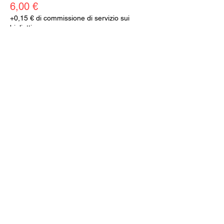
6,00 €
+0,15 € di commissione di servizio sui
biglietti
Vendita terminata
Tipo di biglietto
ABBONATI
Prezzo
0,00 €
Iscriviti alla newsletter