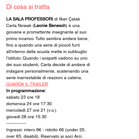
Di cosa si tratta
LA SALA PROFESSORI
 di Ilker Çatak
Carla Nowak (
Leonie Benesch
) è una 
giovane e promettente insegnante al suo 
primo incarico. Tutto sembra andare bene, 
fino a quando una serie di piccoli furti 
all’interno della scuola mette in subbuglio 
l’istituto. Quando i sospetti cadono su uno 
dei suoi studenti, Carla decide di andare di 
indagare personalmente, scatenando una 
serie inarrestabile di reazioni a catena.
GUARDA IL TRAILER
In programmazione:
sabato 23 ore 18
domenica 24 ore 17:30
mercoledì 27 ore 21 (v.o.)
giovedì 28 ore 15:30
-------------
Ingressi: intero 8€ - ridotto €6 (under 20, 
over 65, disabili). Riservato ai soci Arci.