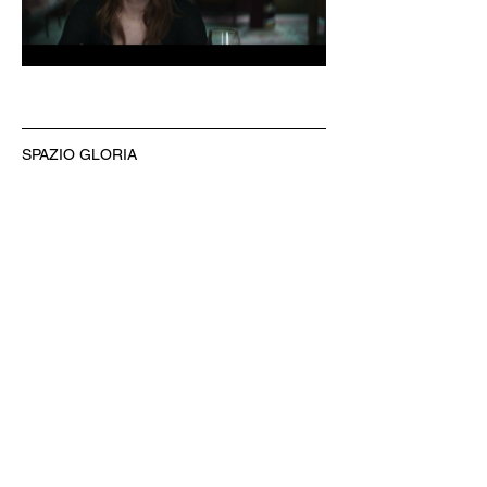
SPAZIO GLORIA
Gestito dal Circolo Arci Xanadù
DOVE: via Varesina 72 a Como
PREZZI: intero 8 € - ridotto 6 € (under 18, 
over 65, disabili)
INFO: whatsapp +39 351 6948307
BIGLIETTERIA & AREA BAR
CINE MENÚ: 15€ (film + 
panino/toast/hamburger + bibita/birra 
piccola/vino/acqua + caffè)
PREVENDITE: www.spaziogloria.com
Arci Xanadù è parte della rete UCCA 
(Unione Circoli Cinematografici Arci)
Ingresso riservato ai soci Arci