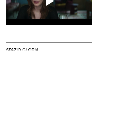
SPAZIO GLORIA
Gestito dal Circolo Arci Xanadù
DOVE: via Varesina 72 a Como
PREZZI: intero 8 € - ridotto 6 € (under 18, 
over 65, disabili)
INFO: whatsapp +39 351 6948307
BIGLIETTERIA & AREA BAR
CINE MENÚ: 15€ (film + 
panino/toast/hamburger + bibita/birra 
piccola/vino/acqua + caffè)
PREVENDITE: www.spaziogloria.com
Arci Xanadù è parte della rete UCCA 
(Unione Circoli Cinematografici Arci)
Ingresso riservato ai soci Arci