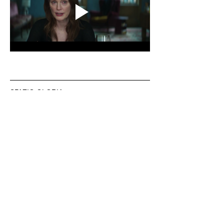
SPAZIO GLORIA
Gestito dal Circolo Arci Xanadù
DOVE: via Varesina 72 a Como
PREZZI: intero 8 € - ridotto 6 € (under 18, 
over 65, disabili)
INFO: whatsapp +39 351 6948307
BIGLIETTERIA & AREA BAR
CINE MENÚ: 15€ (film + 
panino/toast/hamburger + bibita/birra 
piccola/vino/acqua + caffè)
PREVENDITE: www.spaziogloria.com
Arci Xanadù è parte della rete UCCA 
(Unione Circoli Cinematografici Arci)