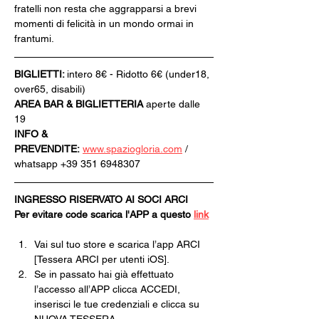
fratelli non resta che aggrapparsi a brevi 
momenti di felicità in un mondo ormai in 
frantumi.
BIGLIETTI: 
intero 8€ - Ridotto 6€ (under18, 
over65, disabili)
AREA BAR & BIGLIETTERIA
 aperte dalle 
19
INFO & 
PREVENDITE:
www.spaziogloria.com
 / 
whatsapp +39 351 6948307
INGRESSO RISERVATO AI SOCI ARCI
Per evitare code scarica l'APP a questo 
link
Vai sul tuo store e scarica l’app ARCI 
[Tessera ARCI per utenti iOS].
Se in passato hai già effettuato 
l’accesso all’APP clicca ACCEDI, 
inserisci le tue credenziali e clicca su 