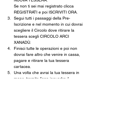
NUOVA TESSERA.
Se non ti sei mai registrato clicca 
REGISTRATI e poi ISCRIVITI ORA.
Segui tutti i passaggi della Pre-
Iscrizione e nel momento in cui dovrai 
scegliere il Circolo dove ritirare la 
tessera scegli CIRCOLO ARCI 
XANADÙ.
Finisci tutte le operazioni e poi non 
dovrai fare altro che venire in cassa, 
pagare e ritirare la tua tessera 
cartacea.
Una volta che avrai la tua tessera in 
mano, tramite l’app inquadra il 
QRCODE e, come per magia, non 
potrai mai più perdere la tua tessera.
Costo della Tessera ARCI · 10€
Con validità fino al 30 settembre 2026