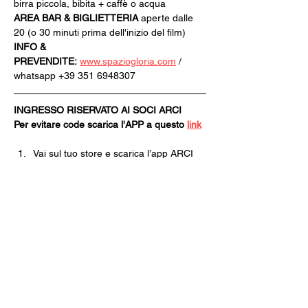
birra piccola, bibita + caffè o acqua
AREA BAR & BIGLIETTERIA
 aperte dalle 
20 (o 30 minuti prima dell'inizio del film)
INFO & 
PREVENDITE:
www.spaziogloria.com
 / 
whatsapp +39 351 6948307
INGRESSO RISERVATO AI SOCI ARCI
Per evitare code scarica l'APP a questo 
link
Vai sul tuo store e scarica l’app ARCI 
[Tessera ARCI per utenti iOS].
Se in passato hai già effettuato 
l’accesso all’APP clicca ACCEDI, 
inserisci le tue credenziali e clicca su 
NUOVA TESSERA.
Se non ti sei mai registrato clicca 
REGISTRATI e poi ISCRIVITI ORA.
Segui tutti i passaggi della Pre-
Iscrizione e nel momento in cui dovrai 
scegliere il Circolo dove ritirare la 