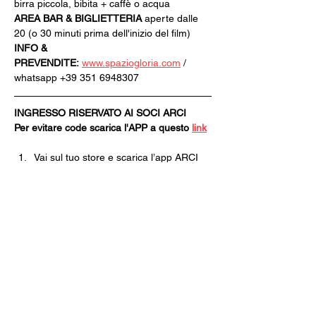
birra piccola, bibita + caffè o acqua
AREA BAR & BIGLIETTERIA
 aperte dalle 
20 (o 30 minuti prima dell'inizio del film)
INFO & 
PREVENDITE:
www.spaziogloria.com
 / 
whatsapp +39 351 6948307
INGRESSO RISERVATO AI SOCI ARCI
Per evitare code scarica l'APP a questo 
link
Vai sul tuo store e scarica l’app ARCI 
[Tessera ARCI per utenti iOS].
Se in passato hai già effettuato 
l’accesso all’APP clicca ACCEDI, 
inserisci le tue credenziali e clicca su 
NUOVA TESSERA.
Se non ti sei mai registrato clicca 
REGISTRATI e poi ISCRIVITI ORA.
Segui tutti i passaggi della Pre-
Iscrizione e nel momento in cui dovrai 
scegliere il Circolo dove ritirare la 