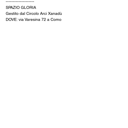
--------------------
SPAZIO GLORIA
Gestito dal Circolo Arci Xanadù
DOVE: via Varesina 72 a Como
PREZZI: intero 8 € - ridotto 6 € (under 18, 
over 65, disabili)
INFO: whatsapp +39 351 6948307
BIGLIETTERIA & AREA BAR aperte dalle 
20:00
CINE MENÚ: 15€ (film + 
panino/toast/hamburger + bibita/birra 
piccola/vino/acqua + caffè)
PREVENDITE: www.spaziogloria.com
Arci Xanadù è parte della rete UCCA 
(Unione Circoli Cinematografici Arci)
Ingresso riservato ai soci Arci