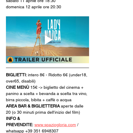
sabato 11 aprile ore 18:30
domenica 12 aprile ore 20:30
BIGLIETTI: 
intero 8€ - Ridotto 6€ (under18, 
over65, disabili)
CINE MENÙ 
15€ -> biglietto del cinema + 
panino a scelta + bevanda a scelta tra vino, 
birra piccola, bibita + caffè o acqua
AREA BAR & BIGLIETTERIA
 aperte dalle 
20 (o 30 minuti prima dell'inizio del film)
INFO & 
PREVENDITE:
www.spaziogloria.com
 / 
whatsapp +39 351 6948307