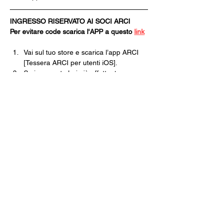
INGRESSO RISERVATO AI SOCI ARCI
Per evitare code scarica l'APP a questo 
link
Vai sul tuo store e scarica l’app ARCI 
[Tessera ARCI per utenti iOS].
Se in passato hai già effettuato 
l’accesso all’APP clicca ACCEDI, 
inserisci le tue credenziali e clicca su 
NUOVA TESSERA.
Se non ti sei mai registrato clicca 
REGISTRATI e poi ISCRIVITI ORA.
Segui tutti i passaggi della Pre-
Iscrizione e nel momento in cui dovrai 
scegliere il Circolo dove ritirare la 
tessera scegli CIRCOLO ARCI 
XANADÙ.
Finisci tutte le operazioni e poi non 
dovrai fare altro che venire in cassa, 
pagare e ritirare la tua tessera 
cartacea.