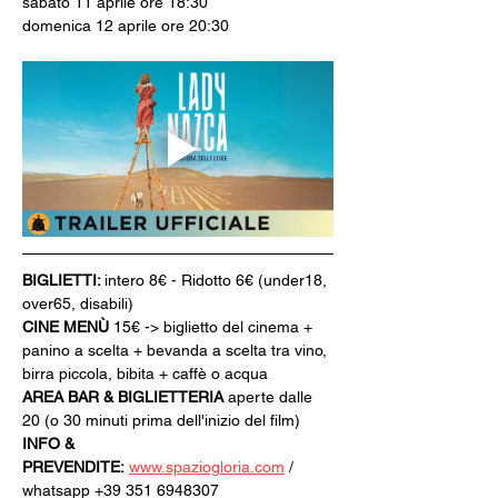
sabato 11 aprile ore 18:30
domenica 12 aprile ore 20:30
BIGLIETTI: 
intero 8€ - Ridotto 6€ (under18, 
over65, disabili)
CINE MENÙ 
15€ -> biglietto del cinema + 
panino a scelta + bevanda a scelta tra vino, 
birra piccola, bibita + caffè o acqua
AREA BAR & BIGLIETTERIA
 aperte dalle 
20 (o 30 minuti prima dell'inizio del film)
INFO & 
PREVENDITE:
www.spaziogloria.com
 / 
whatsapp +39 351 6948307