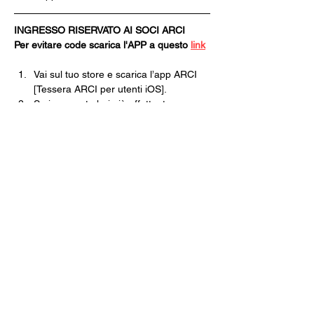
INGRESSO RISERVATO AI SOCI ARCI
Per evitare code scarica l'APP a questo 
link
Vai sul tuo store e scarica l’app ARCI 
[Tessera ARCI per utenti iOS].
Se in passato hai già effettuato 
l’accesso all’APP clicca ACCEDI, 
inserisci le tue credenziali e clicca su 
NUOVA TESSERA.
Se non ti sei mai registrato clicca 
REGISTRATI e poi ISCRIVITI ORA.
Segui tutti i passaggi della Pre-
Iscrizione e nel momento in cui dovrai 
scegliere il Circolo dove ritirare la 
tessera scegli CIRCOLO ARCI 
XANADÙ.
Finisci tutte le operazioni e poi non 
dovrai fare altro che venire in cassa, 
pagare e ritirare la tua tessera 
cartacea.