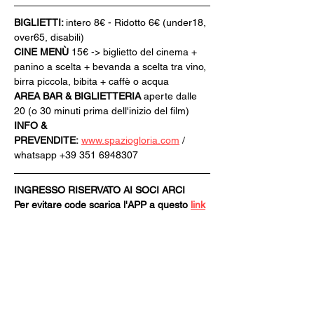
BIGLIETTI: 
intero 8€ - Ridotto 6€ (under18, 
over65, disabili)
CINE MENÙ 
15€ -> biglietto del cinema + 
panino a scelta + bevanda a scelta tra vino, 
birra piccola, bibita + caffè o acqua
AREA BAR & BIGLIETTERIA
 aperte dalle 
20 (o 30 minuti prima dell'inizio del film)
INFO & 
PREVENDITE:
www.spaziogloria.com
 / 
whatsapp +39 351 6948307
INGRESSO RISERVATO AI SOCI ARCI
Per evitare code scarica l'APP a questo 
link
Vai sul tuo store e scarica l’app ARCI 
[Tessera ARCI per utenti iOS].
Se in passato hai già effettuato 
l’accesso all’APP clicca ACCEDI, 
inserisci le tue credenziali e clicca su 
NUOVA TESSERA.