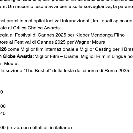
vare. Un racconto teso e avvincente sulla sorveglianza, la parano
si premi in molteplici festival internazionali, tra i quali spiccano
nale ai Critics Choice Awards.
Regia al Festival di Cannes 2025 per Kleber Mendonça Filho.
Attore al Festival di Cannes 2025 per Wagner Moura.
026
 come Miglior film internazionale e Miglior Casting per il Bras
 Globe Awards: 
Miglior Film – Drama, Miglior Film in Lingua non
er Moura.
ella sezione "The Best of" della festa del cinema di Roma 2025.
30
:00
:45
(in v.o. con sottotitoli in italiano)