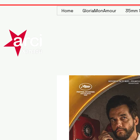
Home
GloriaMonAmour
35mm S