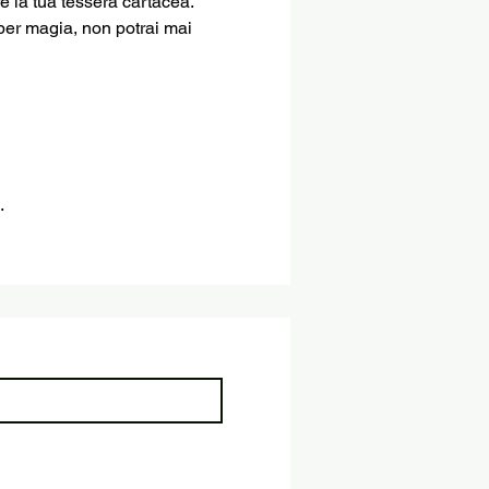
re la tua tessera cartacea.
per magia, non potrai mai 
.