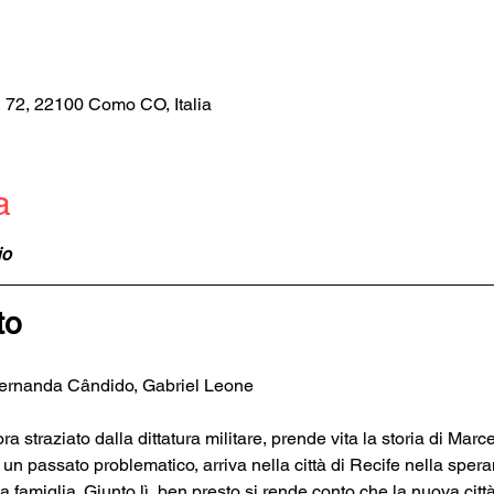
, 72, 22100 Como CO, Italia
a
io
to
ernanda Cândido, Gabriel Leone
a straziato dalla dittatura militare, prende vita la storia di Ma
e un passato problematico, arriva nella città di Recife nella sper
ua famiglia. Giunto lì, ben presto si rende conto che la nuova città