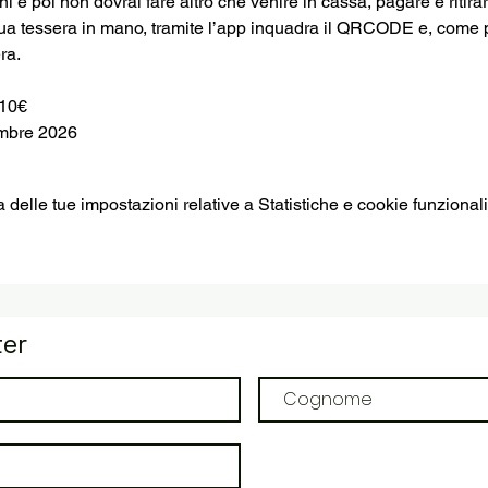
oni e poi non dovrai fare altro che venire in cassa, pagare e ritira
tua tessera in mano, tramite l’app inquadra il QRCODE e, come 
ra.
 10€
embre 2026
elle tue impostazioni relative a Statistiche e cookie funzionali
ter