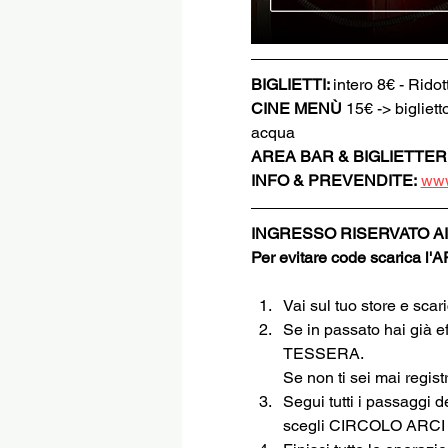
BIGLIETTI: 
intero 8€ - Ridot
CINE MENÙ 
15€ -> bigliett
acqua
AREA BAR & BIGLIETTER
INFO & PREVENDITE:
www
INGRESSO RISERVATO AI
Per evitare code scarica l'
Vai sul tuo store e sca
Se in passato hai già e
TESSERA.
Se non ti sei mai regi
Segui tutti i passaggi d
scegli CIRCOLO ARC