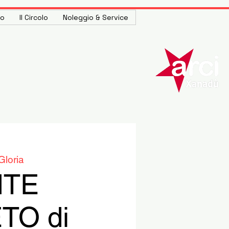
to
Il Circolo
Noleggio & Service
Gloria
NTE
TO di