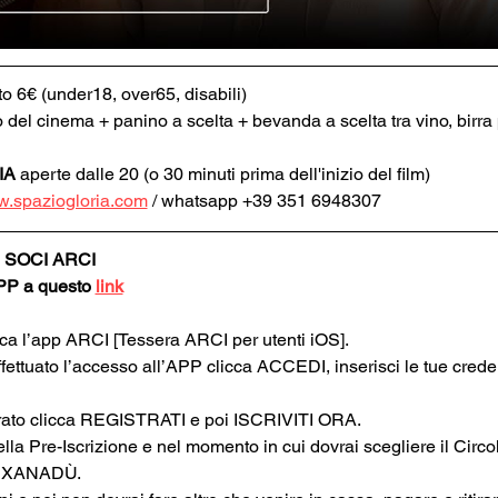
to 6€ (under18, over65, disabili)
o del cinema + panino a scelta + bevanda a scelta tra vino, birra p
IA
 aperte dalle 20 (o 30 minuti prima dell'inizio del film)
.spaziogloria.com
 / whatsapp +39 351 6948307
 SOCI ARCI
APP a questo 
link
rica l’app ARCI [Tessera ARCI per utenti iOS].
ffettuato l’accesso all’APP clicca ACCEDI, inserisci le tue cred
strato clicca REGISTRATI e poi ISCRIVITI ORA.
ella Pre-Iscrizione e nel momento in cui dovrai scegliere il Circol
I XANADÙ.