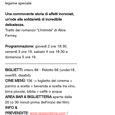
legame speciale.
Una commovente storia di affetti incrociati, 
un'ode alla solidarietà di incredibile 
delicatezza.
Tratto dal romanzo “L’Intimité” di Alice 
Ferney. 
Programmazione:
 giovedì 2 ore 18:30, 
venerdì 3 ore 19, sabato 4 ore 18:30 e 
domenica 5 ore 16
BIGLIETTI: 
intero 8€ - Ridotto 6€ (under18, 
over65, disabili)
CINE MENÙ 
15€ -> biglietto del cinema + 
panino a scelta + bevanda a scelta tra vino, 
birra piccola, bibita + caffè o acqua
AREA BAR & BIGLIETTERIA
 aperte dalle 
20 (o 30 minuti prima dell'inizio del film)
INFO & 
PREVENDITE:
www.spaziogloria.com
 / 