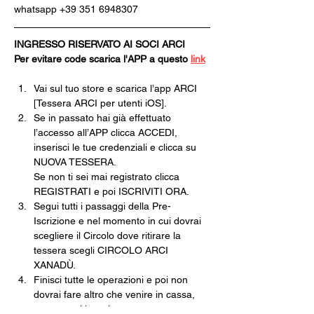
whatsapp +39 351 6948307
INGRESSO RISERVATO AI SOCI ARCI
Per evitare code scarica l'APP a questo 
link
Vai sul tuo store e scarica l’app ARCI 
[Tessera ARCI per utenti iOS].
Se in passato hai già effettuato 
l’accesso all’APP clicca ACCEDI, 
inserisci le tue credenziali e clicca su 
NUOVA TESSERA.
Se non ti sei mai registrato clicca 
REGISTRATI e poi ISCRIVITI ORA.
Segui tutti i passaggi della Pre-
Iscrizione e nel momento in cui dovrai 
scegliere il Circolo dove ritirare la 
tessera scegli CIRCOLO ARCI 
XANADÙ.
Finisci tutte le operazioni e poi non 
dovrai fare altro che venire in cassa, 
pagare e ritirare la tua tessera 