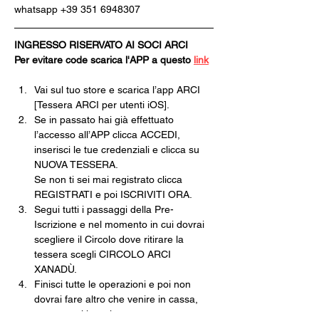
whatsapp +39 351 6948307
INGRESSO RISERVATO AI SOCI ARCI
Per evitare code scarica l'APP a questo 
link
Vai sul tuo store e scarica l’app ARCI 
[Tessera ARCI per utenti iOS].
Se in passato hai già effettuato 
l’accesso all’APP clicca ACCEDI, 
inserisci le tue credenziali e clicca su 
NUOVA TESSERA.
Se non ti sei mai registrato clicca 
REGISTRATI e poi ISCRIVITI ORA.
Segui tutti i passaggi della Pre-
Iscrizione e nel momento in cui dovrai 
scegliere il Circolo dove ritirare la 
tessera scegli CIRCOLO ARCI 
XANADÙ.
Finisci tutte le operazioni e poi non 
dovrai fare altro che venire in cassa, 
pagare e ritirare la tua tessera 