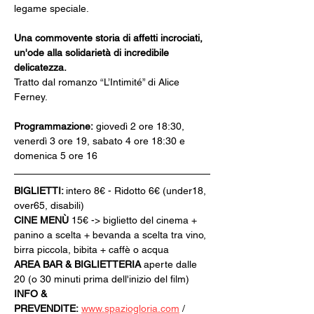
legame speciale.
Una commovente storia di affetti incrociati, 
un'ode alla solidarietà di incredibile 
delicatezza.
Tratto dal romanzo “L’Intimité” di Alice 
Ferney. 
Programmazione:
 giovedì 2 ore 18:30, 
venerdì 3 ore 19, sabato 4 ore 18:30 e 
domenica 5 ore 16
BIGLIETTI: 
intero 8€ - Ridotto 6€ (under18, 
over65, disabili)
CINE MENÙ 
15€ -> biglietto del cinema + 
panino a scelta + bevanda a scelta tra vino, 
birra piccola, bibita + caffè o acqua
AREA BAR & BIGLIETTERIA
 aperte dalle 
20 (o 30 minuti prima dell'inizio del film)
INFO & 
PREVENDITE:
www.spaziogloria.com
 / 