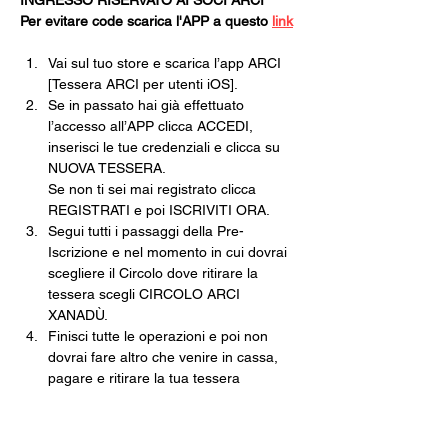
INGRESSO RISERVATO AI SOCI ARCI
Per evitare code scarica l'APP a questo 
link
Vai sul tuo store e scarica l’app ARCI 
[Tessera ARCI per utenti iOS].
Se in passato hai già effettuato 
l’accesso all’APP clicca ACCEDI, 
inserisci le tue credenziali e clicca su 
NUOVA TESSERA.
Se non ti sei mai registrato clicca 
REGISTRATI e poi ISCRIVITI ORA.
Segui tutti i passaggi della Pre-
Iscrizione e nel momento in cui dovrai 
scegliere il Circolo dove ritirare la 
tessera scegli CIRCOLO ARCI 
XANADÙ.
Finisci tutte le operazioni e poi non 
dovrai fare altro che venire in cassa, 
pagare e ritirare la tua tessera 
cartacea.
Una volta che avrai la tua tessera in 
mano, tramite l’app inquadra il 