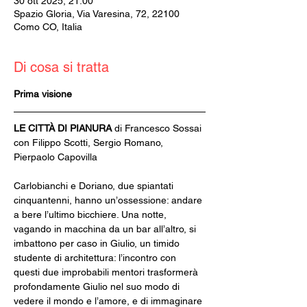
30 ott 2025, 21:00
Spazio Gloria, Via Varesina, 72, 22100
Como CO, Italia
Di cosa si tratta
Prima visione
LE CITTÀ DI PIANURA 
di Francesco Sossai
con Filippo Scotti, Sergio Romano, 
Pierpaolo Capovilla
Carlobianchi e Doriano, due spiantati 
cinquantenni, hanno un’ossessione: andare 
a bere l’ultimo bicchiere. Una notte, 
vagando in macchina da un bar all’altro, si 
imbattono per caso in Giulio, un timido 
studente di architettura: l’incontro con 
questi due improbabili mentori trasformerà 
profondamente Giulio nel suo modo di 
vedere il mondo e l’amore, e di immaginare 