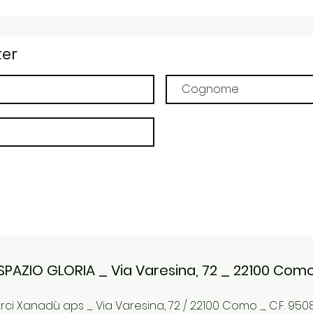
ter
SPAZIO GLORIA _ Via Varesina, 72 _ 22100 Com
ci Xanadù aps _ Via Varesina, 72 / 22100 Como _ C.F. 9508