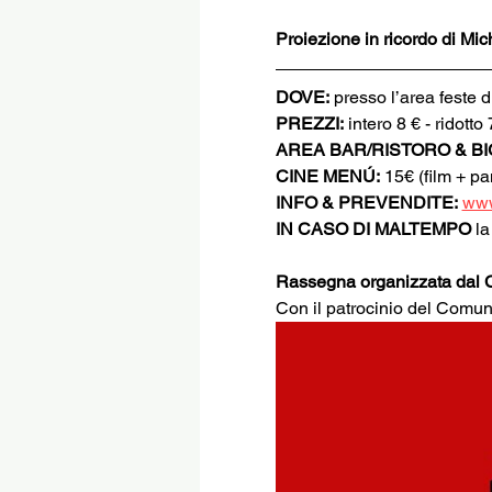
Proiezione in ricordo di Mi
DOVE:
 presso l’area feste
PREZZI:
 intero 8 € - ridotto
AREA BAR/RISTORO & BI
CINE MENÚ:
 15€ (film + p
INFO & PREVENDITE:
www
IN CASO DI MALTEMPO
 l
Rassegna organizzata dal C
Con il patrocinio del Comu