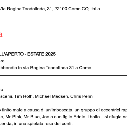
Via Regina Teodolinda, 31, 22100 Como CO, Italia
a
L'APERTO - ESTATE 2025
bre
'Abbondio in via Regina Teodolinda 31 a Como
1
no
uscemi, Tim Roth, Michael Madsen, Chris Penn
inito male a causa di un'imboscata, un gruppo di eccentrici rapin
 Mr. Pink, Mr. Blue, Joe e suo figlio Eddie il bello – si rifugia nel 
enda, in una spietata resa dei conti. 