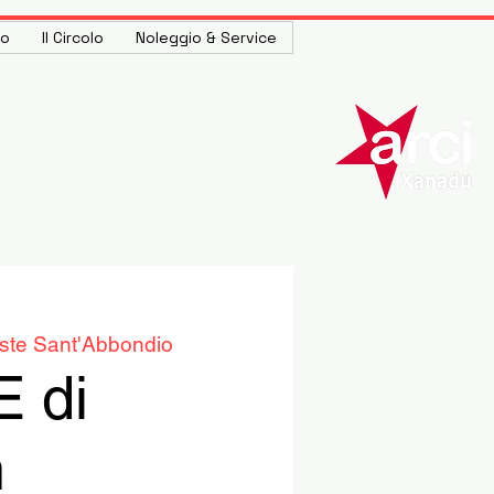
to
Il Circolo
Noleggio & Service
ste Sant'Abbondio
E di
n