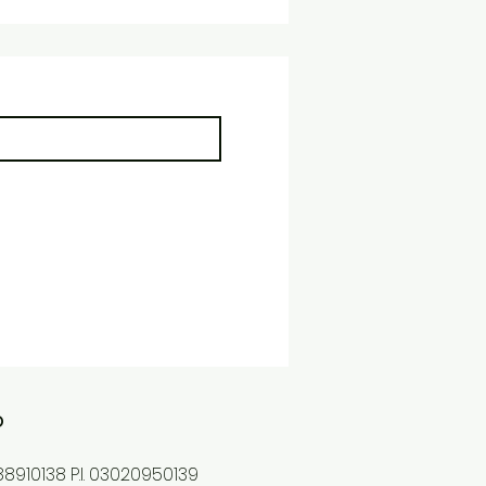
o
8910138 P.I. 03020950139