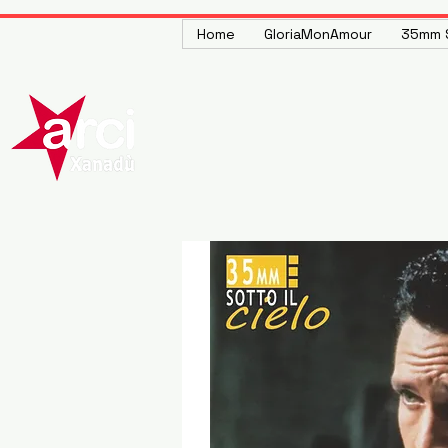
Home
GloriaMonAmour
35mm S