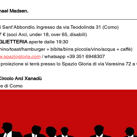
chael Madsen.
 di Sant’Abbondio. Ingresso da via Teodolinda 31 (Como)
 7 € (soci Arci, under 18, over 65, disabili)
GLIETTERIA
 aperte dalle 19:30
anino/toast/hamburger + bibita/birra piccola/vino/acqua + caffè)
.spaziogloria.com
 / whatsapp +39 351 6948307
a proiezione si terrà presso lo Spazio Gloria di via Varesina 72 
ircolo Arci Xanadù
ne di Como