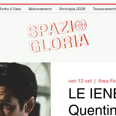
otto il Cielo
Abbonamenti
Sintròpia 2026
Tesseramen
ven 12 set
  |  
Area Fe
LE IEN
Quenti