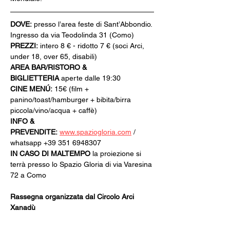
DOVE:
 presso l’area feste di Sant’Abbondio. 
Ingresso da via Teodolinda 31 (Como)
PREZZI:
 intero 8 € - ridotto 7 € (soci Arci, 
under 18, over 65, disabili)
AREA BAR/RISTORO & 
BIGLIETTERIA
 aperte dalle 19:30
CINE MENÚ:
 15€ (film + 
panino/toast/hamburger + bibita/birra 
piccola/vino/acqua + caffè)
INFO & 
PREVENDITE:
www.spaziogloria.com
 / 
whatsapp +39 351 6948307
IN CASO DI MALTEMPO
 la proiezione si 
terrà presso lo Spazio Gloria di via Varesina 
72 a Como
Rassegna organizzata dal Circolo Arci 
Xanadù
Con il patrocinio del Comune di Como