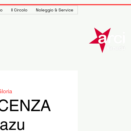
to
Il Circolo
Noleggio & Service
loria
OCENZA
kazu