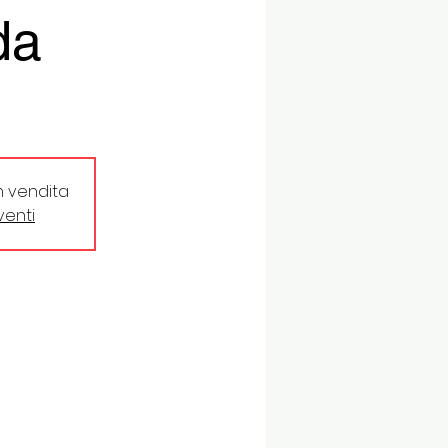
da
in vendita
eventi