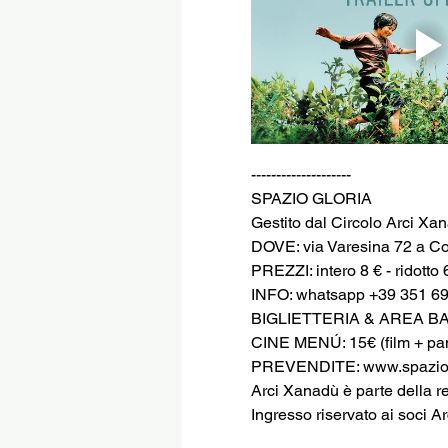
--------------------
SPAZIO GLORIA
Gestito dal Circolo Arci Xa
DOVE: via Varesina 72 a C
PREZZI: intero 8 € - ridotto 
INFO: whatsapp +39 351 6
BIGLIETTERIA & AREA BAR 
CINE MENÚ: 15€ (film + pani
PREVENDITE: www.spaziog
Arci Xanadù è parte della r
Ingresso riservato ai soci Ar