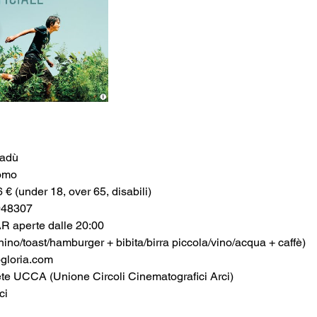
nadù
omo
6 € (under 18, over 65, disabili)
948307
aperte dalle 20:00
no/toast/hamburger + bibita/birra piccola/vino/acqua + caffè)
loria.com
ete UCCA (Unione Circoli Cinematografici Arci)
ci