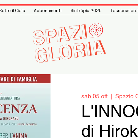
otto il Cielo
Abbonamenti
Sintròpia 2026
Tesseramen
sab 05 ott
  |  
Spazio G
L'INN
di Hiro