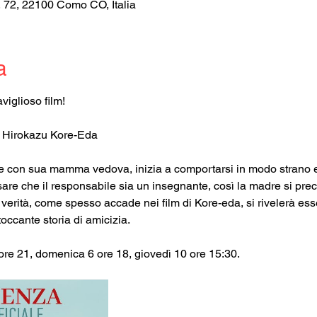
, 72, 22100 Como CO, Italia
a
iglioso film!
i Hirokazu Kore-Eda
ve con sua mamma vedova, inizia a comportarsi in modo strano 
nsare che il responsabile sia un insegnante, così la madre si prec
erità, come spesso accade nei film di Kore-eda, si rivelerà essere
occante storia di amicizia.
re 21, domenica 6 ore 18, giovedì 10 ore 15:30.