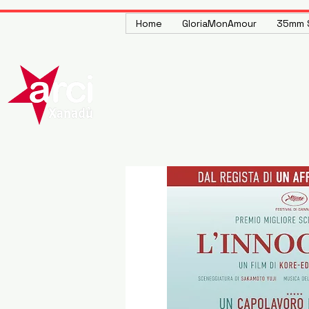
Home
GloriaMonAmour
35mm S