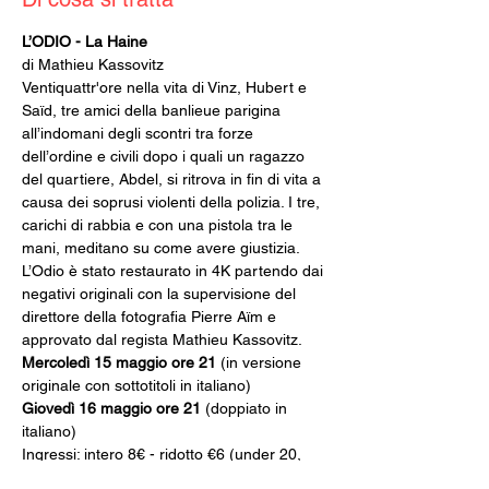
L’ODIO - La Haine
di Mathieu Kassovitz
Ventiquattr'ore nella vita di Vinz, Hubert e 
Saïd, tre amici della banlieue parigina 
all’indomani degli scontri tra forze 
dell’ordine e civili dopo i quali un ragazzo 
del quartiere, Abdel, si ritrova in fin di vita a 
causa dei soprusi violenti della polizia. I tre, 
carichi di rabbia e con una pistola tra le 
mani, meditano su come avere giustizia.
L’Odio è stato restaurato in 4K partendo dai 
negativi originali con la supervisione del 
direttore della fotografia Pierre Aïm e 
approvato dal regista Mathieu Kassovitz.
Mercoledì 15 maggio ore 21
 (in versione 
originale con sottotitoli in italiano)
Giovedì 16 maggio ore 21
 (doppiato in 
italiano)
Ingressi: intero 8€ - ridotto €6 (under 20, 
over 65, disabili). Riservato ai soci Arci.