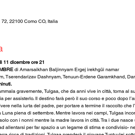
, 72, 22100 Como CO, Italia
a
dì 11 dicembre ore 21
EMBRE 
di Amarsaikhan Baljinnyam Ergej irekhgüi namar
am, Tserendarizav Dashnyam, Tenuun-Erdene Garamkhand, Da
inuti.
mala gravemente, Tulgaa, che da anni vive in città, torna al suo
 per assisterlo. Il destino farà però il suo corso e poco dopo l’
ivere nella iurta del padre, per portare a termine il raccolto ch
a Luna piena di settembre. Mentre lavora nei campi, Tulgaa incon
solo con i nonni mentre la madre lavora in città. Tra i due nasce
ad allentarsi per far spazio a un legame di stima e condivisio- ne
rra ricca di tradizioni, Tulgaa prenderà il giovane Tuntuulei sott