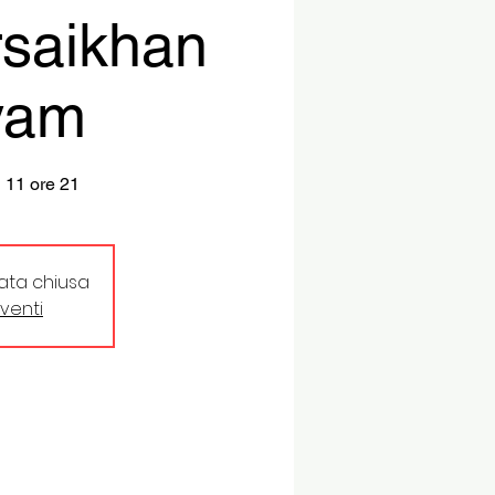
rsaikhan
yam
 11 ore 21
tata chiusa
eventi