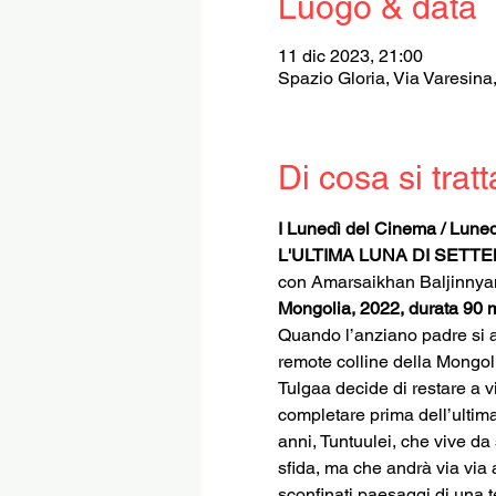
Luogo & data
11 dic 2023, 21:00
Spazio Gloria, Via Varesina
Di cosa si tratt
I Lunedì del Cinema / Lune
L'ULTIMA LUNA DI SETT
con Amarsaikhan Baljinny
Mongolia, 2022, durata 90 m
Quando l’anziano padre si am
remote colline della Mongolia
Tulgaa decide di restare a v
completare prima dell’ultim
anni, Tuntuulei, che vive da 
sfida, ma che andrà via via 
sconfinati paesaggi di una te