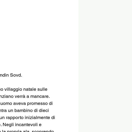
mdin Sovd.
 villaggio natale sulle 
anziano verrà a mancare. 
e l’uomo aveva promesso di 
tra un bambino di dieci 
 un rapporto inizialmente di 
. Negli incantevoli e 
o la propria ala, scoprendo 