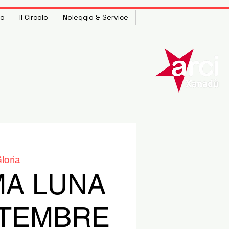
to
Il Circolo
Noleggio & Service
loria
MA LUNA
TTEMBRE