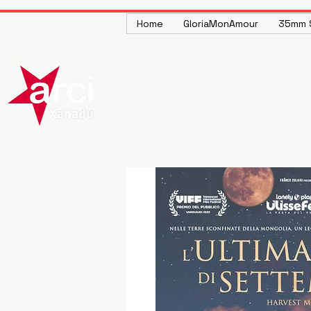
Home
GloriaMonAmour
35mm S