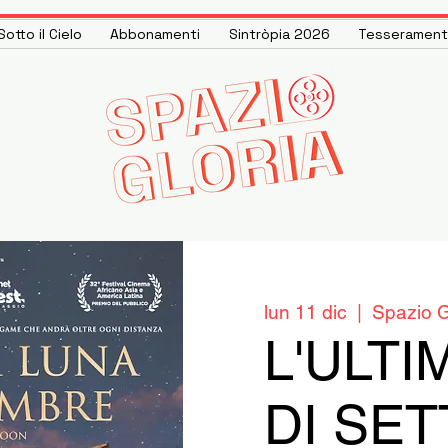
otto il Cielo
Abbonamenti
Sintròpia 2026
Tesseramen
lun 11 dic
  |  
Spazio G
L'ULTI
DI SE