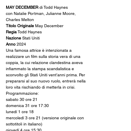
MAY DECEMBER
 di Todd Haynes
con Natalie Portman, Julianne Moore, 
Charles Melton
Titolo Originale
Regia
Nazione
Anno
 2024
Una famosa attrice è intenzionata a 
realizzare un film sulla storia vera di una 
coppia, la cui relazione clandestina aveva 
infiammato la stampa scandalistica e 
sconvolto gli Stati Uniti vent’anni prima. Per 
prepararsi al suo nuovo ruolo, entrerà nella 
loro vita rischiando di metterla in crisi.
Programmazione: 
sabato 30 ore 21
domenica 31 ore 17:30
lunedí 1 ore 18
mercoledí 3 ore 21 (versione originale con 
sottotitoli in italiano)
giovedí 4 ore 15:30