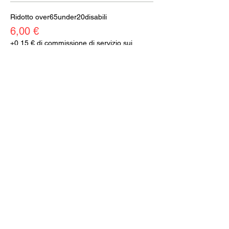
Ridotto over65under20disabili
6,00 €
+0,15 € di commissione di servizio sui
biglietti
Vendita terminata
Tipo di biglietto
Abbonati
Prezzo
0,00 €