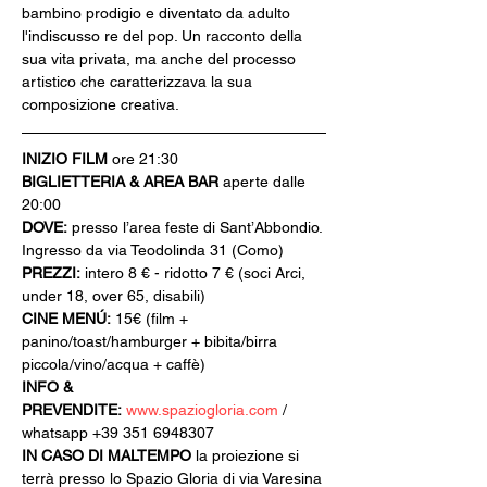
bambino prodigio e diventato da adulto 
l'indiscusso re del pop. Un racconto della 
sua vita privata, ma anche del processo 
artistico che caratterizzava la sua 
composizione creativa.
INIZIO FILM
 ore 21:30
BIGLIETTERIA & AREA BAR
 aperte dalle 
20:00
DOVE:
 presso l’area feste di Sant’Abbondio. 
Ingresso da via Teodolinda 31 (Como)
PREZZI:
 intero 8 € - ridotto 7 € (soci Arci, 
under 18, over 65, disabili)
CINE MENÚ:
 15€ (film + 
panino/toast/hamburger + bibita/birra 
piccola/vino/acqua + caffè)
INFO & 
PREVENDITE:
www.spaziogloria.com
 / 
whatsapp +39 351 6948307
IN CASO DI MALTEMPO
 la proiezione si 
terrà presso lo Spazio Gloria di via Varesina 