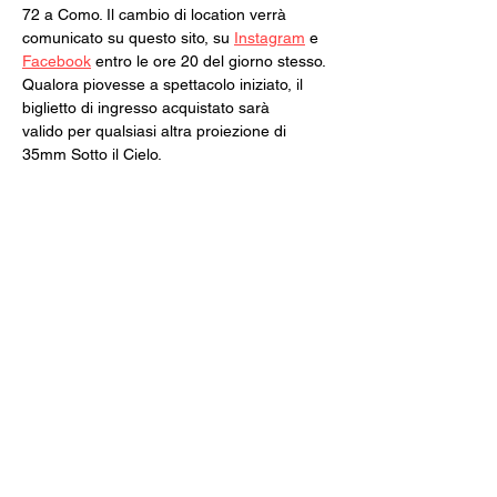
72 a Como. Il cambio di location verrà 
comunicato su questo sito, su 
Instagram
 e 
Facebook
 entro le ore 20 del giorno stesso.
Qualora piovesse a spettacolo iniziato, il 
biglietto di ingresso acquistato sarà 
valido per qualsiasi altra proiezione di 
35mm Sotto il Cielo.
Il programma della seconda parte verrà 
svelato intorno alla metà di luglio