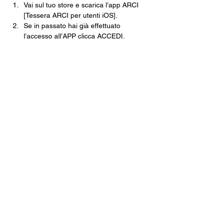
Vai sul tuo store e scarica l’app ARCI 
[Tessera ARCI per utenti iOS].
Se in passato hai già effettuato 
l’accesso all’APP clicca ACCEDI, 
inserisci le tue credenziali e clicca su 
NUOVA TESSERA.
Se non ti sei mai registrato clicca 
REGISTRATI e poi ISCRIVITI ORA.
Segui tutti i passaggi della Pre-
Iscrizione e nel momento in cui dovrai 
scegliere il Circolo dove ritirare la 
tessera scegli CIRCOLO ARCI 
XANADÙ.
Finisci tutte le operazioni e poi non 
dovrai fare altro che venire in cassa, 
pagare e ritirare la tua tessera 
cartacea.
Una volta che avrai la tua tessera in 
mano, tramite l’app inquadra il 
QRCODE e, come per magia, non 
potrai mai più perdere la tua tessera.