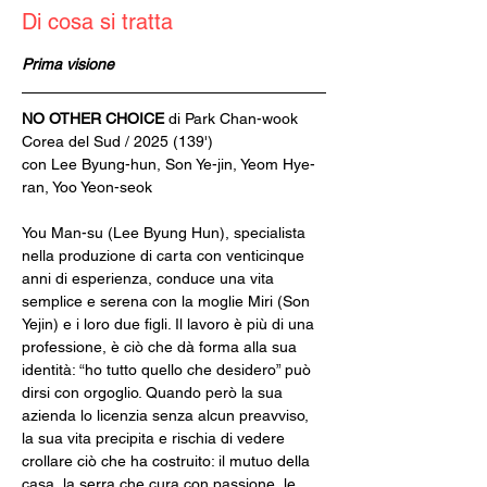
Di cosa si tratta
Prima visione
NO OTHER CHOICE
 di Park Chan-wook
Corea del Sud / 2025 (139')
con Lee Byung-hun, Son Ye-jin, Yeom Hye-
ran, Yoo Yeon-seok
You Man-su (Lee Byung Hun), specialista 
nella produzione di carta con venticinque 
anni di esperienza, conduce una vita 
semplice e serena con la moglie Miri (Son 
Yejin) e i loro due figli. Il lavoro è più di una 
professione, è ciò che dà forma alla sua 
identità: “ho tutto quello che desidero” può 
dirsi con orgoglio. Quando però la sua 
azienda lo licenzia senza alcun preavviso, 
la sua vita precipita e rischia di vedere 
crollare ciò che ha costruito: il mutuo della 
casa, la serra che cura con passione, le 