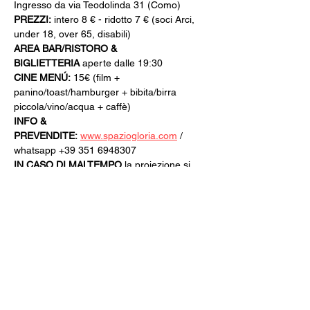
Ingresso da via Teodolinda 31 (Como)
PREZZI:
 intero 8 € - ridotto 7 € (soci Arci, 
under 18, over 65, disabili)
AREA BAR/RISTORO & 
BIGLIETTERIA
 aperte dalle 19:30
CINE MENÚ:
 15€ (film + 
panino/toast/hamburger + bibita/birra 
piccola/vino/acqua + caffè)
INFO & 
PREVENDITE:
www.spaziogloria.com
 / 
whatsapp +39 351 6948307
IN CASO DI MALTEMPO
 la proiezione si 
terrà presso lo Spazio Gloria di via Varesina 
72 a Como
Rassegna organizzata dal Circolo Arci 
Xanadù
Con il patrocinio del Comune di Como