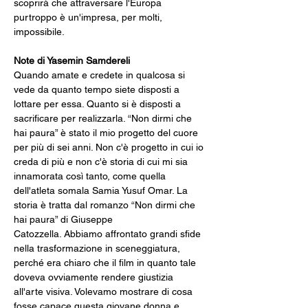
scoprirà che attraversare l'Europa 
purtroppo è un'impresa, per molti, 
impossibile.
Note di Yasemin Samdereli
Quando amate e credete in qualcosa si 
vede da quanto tempo siete disposti a 
lottare per essa. Quanto si è disposti a 
sacrificare per realizzarla. “Non dirmi che 
hai paura” è stato il mio progetto del cuore 
per più di sei anni. Non c'è progetto in cui io 
creda di più e non c'è storia di cui mi sia 
innamorata così tanto, come quella 
dell'atleta somala Samia Yusuf Omar. La 
storia è tratta dal romanzo “Non dirmi che 
hai paura” di Giuseppe 
Catozzella. Abbiamo affrontato grandi sfide 
nella trasformazione in sceneggiatura, 
perché era chiaro che il film in quanto tale 
doveva ovviamente rendere giustizia 
all'arte visiva. Volevamo mostrare di cosa 
fosse capace questa giovane donna e 