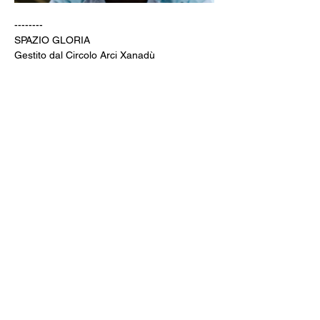
--------
SPAZIO GLORIA
Gestito dal Circolo Arci Xanadù
DOVE: via Varesina 72 a Como
PREZZI: intero 8 € - ridotto 6 € (under 18, 
over 60, disabili)
INFO: whatsapp +39 351 6948307
BIGLIETTERIA & AREA BAR
CINE MENÚ: 15€ (film + 
panino/toast/hamburger + bibita/birra 
piccola/vino/acqua + caffè)
PREVENDITE: www.spaziogloria.com
Arci Xanadù è parte della rete UCCA 
(Unione Circoli Cinematografici Arci)
Ingresso riservato ai soci Arci