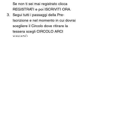
Se non ti sei mai registrato clicca 
REGISTRATI e poi ISCRIVITI ORA.
Segui tutti i passaggi della Pre-
Iscrizione e nel momento in cui dovrai 
scegliere il Circolo dove ritirare la 
tessera scegli CIRCOLO ARCI 
XANADÙ.
Finisci tutte le operazioni e poi non 
dovrai fare altro che venire in cassa, 
pagare e ritirare la tua tessera 
cartacea.
Una volta che avrai la tua tessera in 
mano, tramite l’app inquadra il 
QRCODE e, come per magia, non 
potrai mai più perdere la tua tessera.
Costo della Tessera ARCI · 10€
Con validità fino al 30 settembre 2026