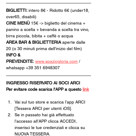
BIGLIETTI: 
intero 8€ - Ridotto 6€ (under18, 
over65, disabili)
CINE MENÙ 
15€ -> biglietto del cinema + 
panino a scelta + bevanda a scelta tra vino, 
birra piccola, bibita + caffè o acqua
AREA BAR & BIGLIETTERIA
 aperte dalle 
20 (o 30 minuti prima dell'inizio del film)
INFO & 
PREVENDITE:
www.spaziogloria.com
 / 
whatsapp +39 351 6948307
INGRESSO RISERVATO AI SOCI ARCI
Per evitare code scarica l'APP a questo 
link
Vai sul tuo store e scarica l’app ARCI 
[Tessera ARCI per utenti iOS].
Se in passato hai già effettuato 
l’accesso all’APP clicca ACCEDI, 
inserisci le tue credenziali e clicca su 
NUOVA TESSERA.