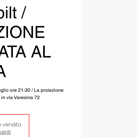
lt /
ZIONE
ATA AL
A
uglio ore 21:30 / La proiezione
 in via Varesina 72
in vendita
eventi