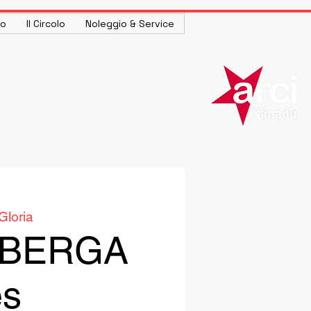
to
Il Circolo
Noleggio & Service
Gloria
MBERGA
es