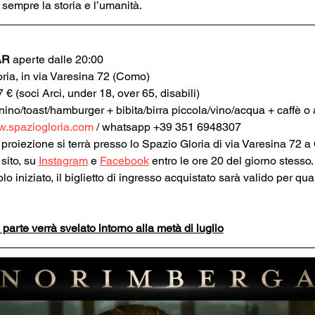
sempre la storia e l’umanità.
AR
 aperte dalle 20:00
oria, in via Varesina 72 (Como)
 7 € (soci Arci, under 18, over 65, disabili)
anino/toast/hamburger + bibita/birra piccola/vino/acqua + caffè o
.spaziogloria.com
 / whatsapp +39 351 6948307
a proiezione si terrà presso lo Spazio Gloria di via Varesina 72 a
ito, su 
Instagram
 e 
Facebook
 entro le ore 20 del giorno stesso.
 iniziato, il biglietto di ingresso acquistato sarà valido per qual
arte verrà svelato intorno alla metà di luglio