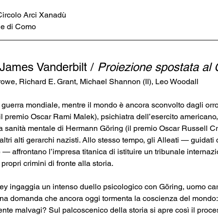
ircolo Arci Xanadù
ne di Como
 James Vanderbilt / 
Proiezione spostata al 
owe, Richard E. Grant, Michael Shannon (II), Leo Woodall
guerra mondiale, mentre il mondo è ancora sconvolto dagli orrori
l premio Oscar Rami Malek), psichiatra dell’esercito americano, 
la sanità mentale di Hermann Göring (il premio Oscar Russell Cro
 altri alti gerarchi nazisti. Allo stesso tempo, gli Alleati — guidat
ffrontano l’impresa titanica di istituire un tribunale internazion
ropri crimini di fronte alla storia.
lley ingaggia un intenso duello psicologico con Göring, uomo ca
na domanda che ancora oggi tormenta la coscienza del mondo:
e malvagi? Sul palcoscenico della storia si apre così il proce