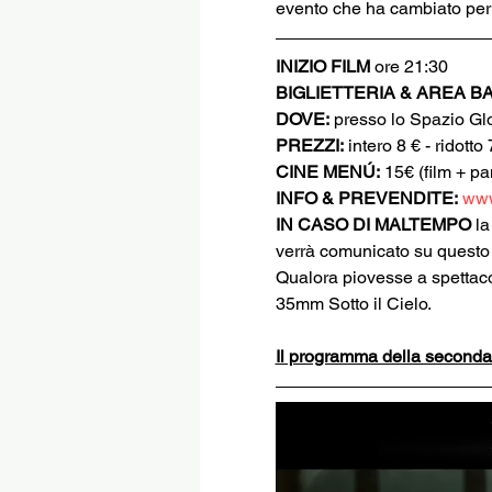
evento che ha cambiato per 
INIZIO FILM
 ore 21:30
BIGLIETTERIA & AREA B
DOVE:
 presso lo Spazio Gl
PREZZI:
 intero 8 € - ridotto
CINE MENÚ:
 15€ (film + p
INFO & PREVENDITE:
www
IN CASO DI MALTEMPO
 l
verrà comunicato su questo s
Qualora piovesse a spettacolo
35mm Sotto il Cielo.
Il programma della seconda p