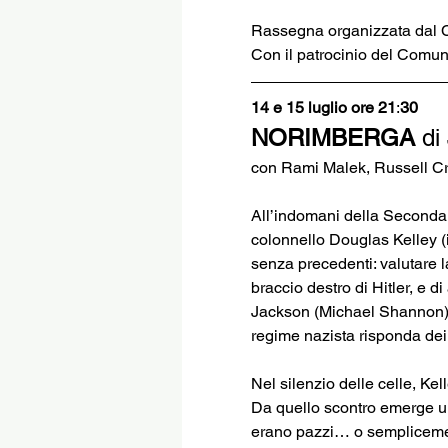
Rassegna organizzata dal C
Con il patrocinio del Comu
14 e 15 luglio ore 21
:
30
NORIMBERGA
 di
con Rami Malek, Russell Cr
All’indomani della Seconda 
colonnello Douglas Kelley (i
senza precedenti: valutare 
braccio destro di Hitler, e di
Jackson (Michael Shannon) — a
regime nazista risponda dei p
Nel silenzio delle celle, Ke
Da quello scontro emerge u
erano pazzi… o semplicement