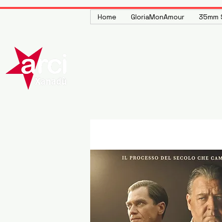
Home
GloriaMonAmour
35mm S