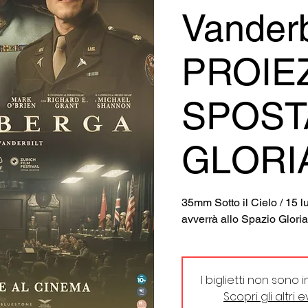
Vanderbi
PROIE
SPOST
GLORI
35mm Sotto il Cielo / 15 l
avverrà allo Spazio Gloria
I biglietti non sono 
Scopri gli altri 