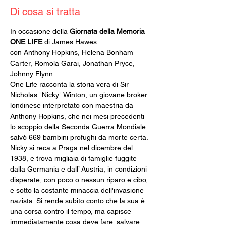
Di cosa si tratta
In occasione della 
Giornata della Memoria
ONE LIFE
 di James Hawes
con Anthony Hopkins, Helena Bonham 
Carter, Romola Garai, Jonathan Pryce, 
Johnny Flynn
One Life racconta la storia vera di Sir 
Nicholas "Nicky" Winton, un giovane broker 
londinese interpretato con maestria da 
Anthony Hopkins, che nei mesi precedenti 
lo scoppio della Seconda Guerra Mondiale 
salvò 669 bambini profughi da morte certa. 
Nicky si reca a Praga nel dicembre del 
1938, e trova migliaia di famiglie fuggite 
dalla Germania e dall’ Austria, in condizioni 
disperate, con poco o nessun riparo e cibo, 
e sotto la costante minaccia dell'invasione 
nazista. Si rende subito conto che la sua è 
una corsa contro il tempo, ma capisce 
immediatamente cosa deve fare: salvare 