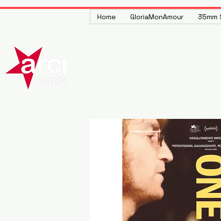
Home
GloriaMonAmour
35mm S