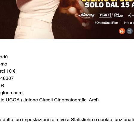
nadù
omo
rci 10 €
948307
AR
loria.com
ete UCCA (Unione Circoli Cinematografici Arci)
elle tue impostazioni relative a Statistiche e cookie funzionali