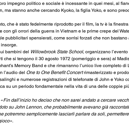
l loro impegno politico e sociale è incessante in quei mesi, al fi
, ma stanno anche cercando Kyoko, la figlia Yoko, e sono preocc
, che è stato fedelmente riprodotto per il film, la tv è la finest
e con gli orrori della guerra in Vietnam e le prime crepe del Wate
le pubblicitari spensierati, come sorrisi forzati che non bastano
 insorge.
sui bambini del 
Willowbrook State School
, organizzano l’evento
ti che si tengono il 30 agosto 1972 (pomeriggio e sera) al Ma
phant’s Memory Band e che rimarranno l’unico live completo di 
n l’audio del 
One to One Benefit Concert 
rimasterizzato e prod
casalinghi e numerose registrazioni di telefonate di John e Yoko c
ca su un periodo fondamentale nella vita di una delle coppie più 
 «
Fin dall’inizio ho deciso che non sarei andato a cercare vecchi u
doto su John Lennon, che probabilmente avevano già raccontato
 potremmo semplicemente lasciarli parlare da soli, permettere a
gioco».