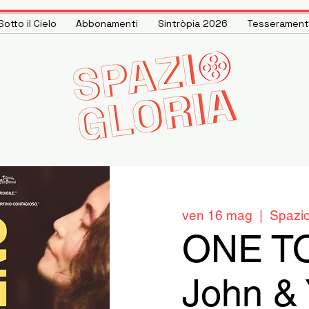
otto il Cielo
Abbonamenti
Sintròpia 2026
Tesseramen
ven 16 mag
  |  
Spazio
ONE TO
John &