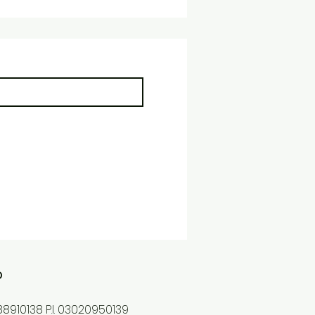
o
8910138 P.I. 03020950139