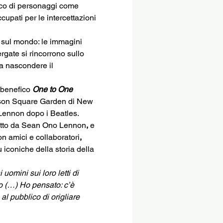
anco di personaggi come 
upati per le intercettazioni 
ra sul mondo: le immagini 
rgate si rincorrono sullo 
 a nascondere il 
 benefico 
One to One 
dison Square Garden di New 
Lennon dopo i Beatles.
otto da Sean Ono Lennon
,
 e 
on amici e collaboratori
,
iconiche della storia della 
omini sui loro letti di 
 (…) Ho pensato: c’è 
l pubblico di origliare 