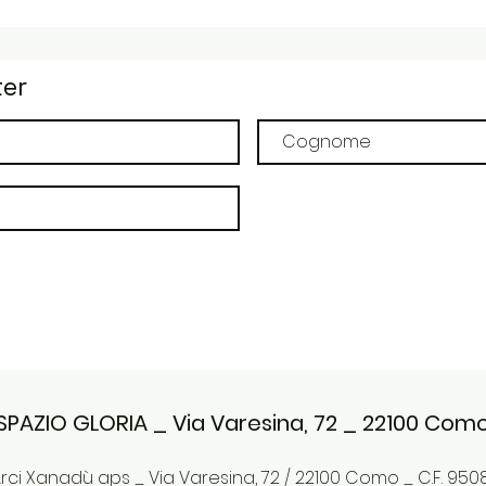
ter
SPAZIO GLORIA _ Via Varesina, 72 _ 22100 Com
ci Xanadù aps _ Via Varesina, 72 / 22100 Como _ C.F. 9508