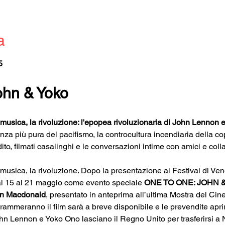
a
5
ohn & Yoko
 musica, la rivoluzione: l'epopea rivoluzionaria di John Lennon 
nza più pura del pacifismo, la controcultura incendiaria della co
to, filmati casalinghi e le conversazioni intime con amici e colla
 musica, la rivoluzione. Dopo la presentazione al Festival di Ve
dal 15 al 21 maggio come evento speciale 
ONE TO ONE: JOHN 
in Macdonald
, presentato in anteprima all’ultima Mostra del Ci
rammeranno il film sarà a breve disponibile e le prevendite apri
John Lennon e Yoko Ono lasciano il Regno Unito per trasferirsi a