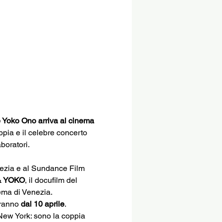
e Yoko Ono arriva al cinema
ppia e il celebre concerto 
boratori.
nezia e al Sundance Film 
& YOKO
, il docufilm del 
nema di Venezia.
ranno 
dal 10 aprile
.
 New York: sono la coppia 