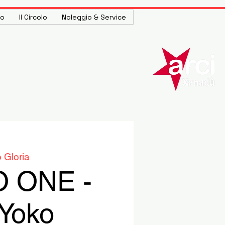
to
Il Circolo
Noleggio & Service
 Gloria
 ONE -
 Yoko