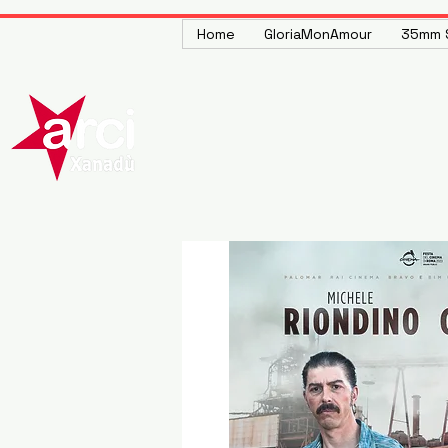
Home
GloriaMonAmour
35mm S