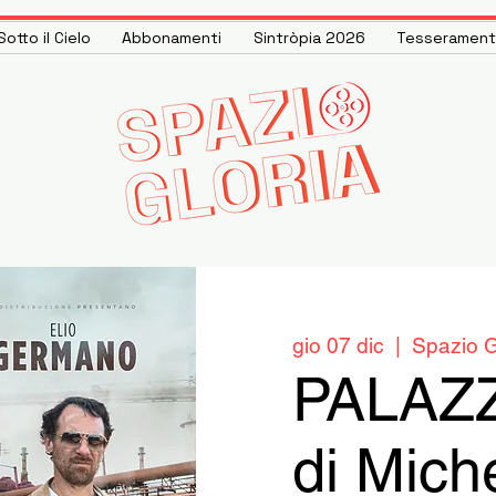
otto il Cielo
Abbonamenti
Sintròpia 2026
Tesseramen
gio 07 dic
  |  
Spazio G
PALAZ
di Mich