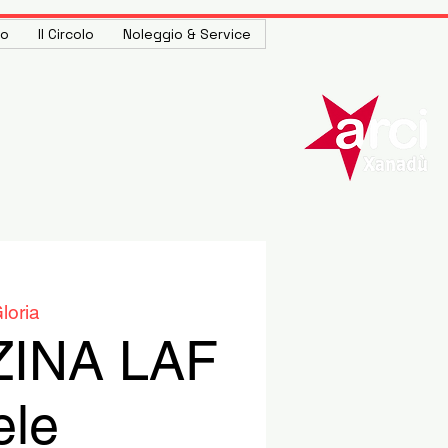
to
Il Circolo
Noleggio & Service
loria
ZINA LAF
ele