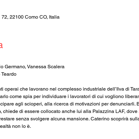
, 72, 22100 Como CO, Italia
a
lio Germano, Vanessa Scalera
 Teardo
ti operai che lavorano nel complesso industriale dell’Ilva di Tara
arlo come spia per individuare i lavoratori di cui vogliono libera
cipare agli scioperi, alla ricerca di motivazioni per denunciarli. 
chiede di essere collocato anche lui alla Palazzina LAF, dove a
restare senza svolgere alcuna mansione. Caterino scoprirà sulla
ealtà non lo è.