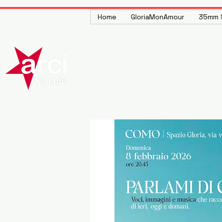
Home
GloriaMonAmour
35mm S