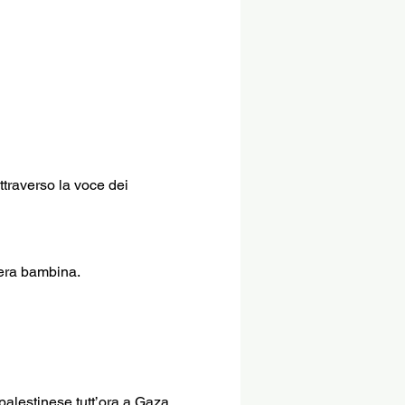
ttraverso la voce dei 
 era bambina.
palestinese tutt’ora a Gaza.