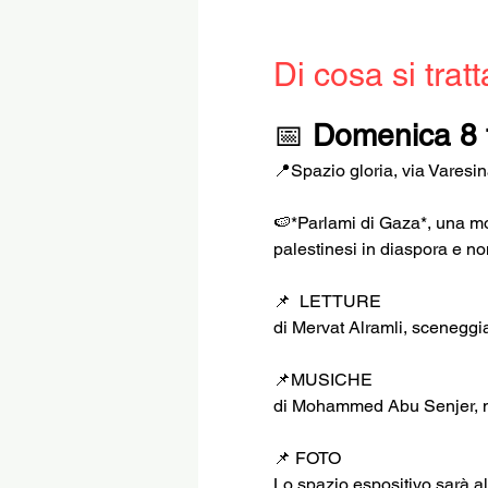
Di cosa si tratt
📅 
Domenica 8 
📍Spazio gloria, via Varesi
🍉*Parlami di Gaza*, una mos
palestinesi in diaspora e no
📌  LETTURE
di Mervat Alramli, sceneggi
📌MUSICHE
di Mohammed Abu Senjer, mus
📌 FOTO
Lo spazio espositivo sarà al