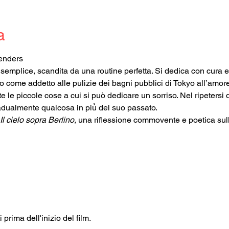
a
enders
mplice, scandita da una routine perfetta. Si dedica con cura e pa
o come addetto alle pulizie dei bagni pubblici di Tokyo all’amore p
tte le piccole cose a cui si può dedicare un sorriso. Nel ripetersi 
gradualmente qualcosa in più̀ del suo passato.
Il cielo sopra Berlino
, una riflessione commovente e poetica sull
 prima dell'inizio del film.