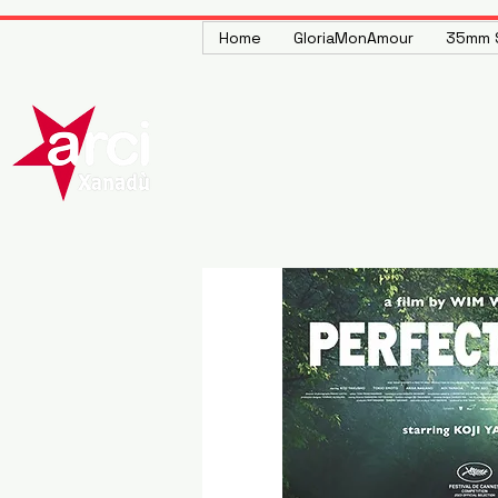
Home
GloriaMonAmour
35mm S