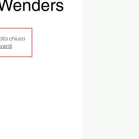
 Wenders
tata chiusa
eventi