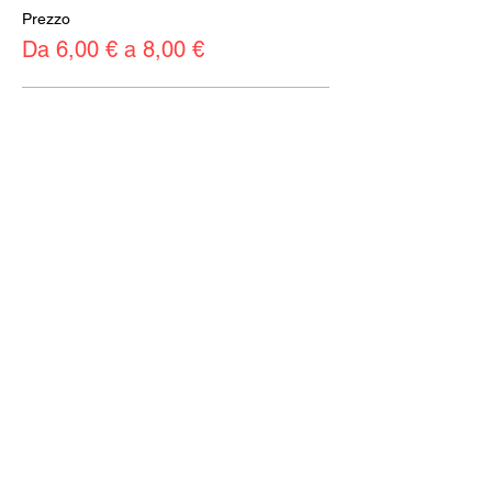
Prezzo
Da 6,00 € a 8,00 €
Intero
8,00 €
+0,20 € di commissione di servizio sui
biglietti
Ridotto
6,00 €
+0,15 € di commissione di servizio sui
biglietti