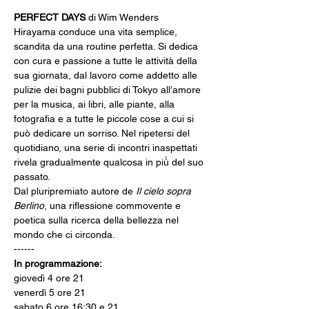
PERFECT DAYS
 di Wim Wenders
Hirayama conduce una vita semplice, 
scandita da una routine perfetta. Si dedica 
con cura e passione a tutte le attività della 
sua giornata, dal lavoro come addetto alle 
pulizie dei bagni pubblici di Tokyo all’amore 
per la musica, ai libri, alle piante, alla 
fotografia e a tutte le piccole cose a cui si 
può dedicare un sorriso. Nel ripetersi del 
quotidiano, una serie di incontri inaspettati 
rivela gradualmente qualcosa in più̀ del suo 
passato.
Dal pluripremiato autore de 
Il cielo sopra 
Berlino
, una riflessione commovente e 
poetica sulla ricerca della bellezza nel 
mondo che ci circonda.
------
In programmazione:
giovedì 4 ore 21
venerdì 5 ore 21
sabato 6 ore 16:30 e 21